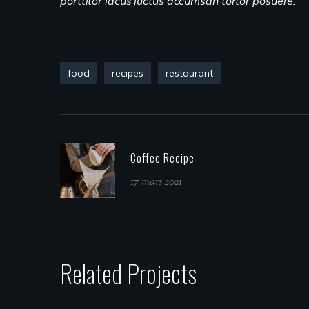
porttitor lacus luctus accumsan tortor posuere.
food
recipes
restaurant
Coffee Recipe
17 mars 2021
Related Projects