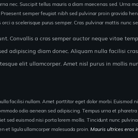
urna nec. Suscipit tellus mauris a diam maecenas sed. Urna mol
 Praesent semper feugiat nibh sed pulvinar proin gravida hend
tis orci a scelerisque purus semper. Cras pulvinar mattis nunc se
dunt. Convallis a cras semper auctor neque vitae tem
d adipiscing diam donec. Aliquam nulla facilisi cra
esque elit ullamcorper. Amet nisl purus in mollis nun
ulla facilisi nullam. Amet porttitor eget dolor morbi. Euismod n
commodo odio aenean sed adipiscing. Tempus urna et pharetra 
et sed euismod nisi porta lorem mollis. Tincidunt nunc pulvina
ien et ligula ullamcorper malesuada proin.
Mauris ultrices eros i